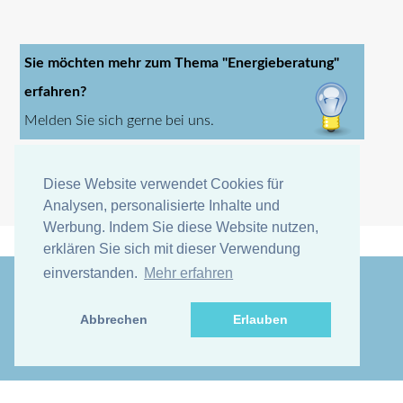
Sie möchten mehr zum Thema "Energieberatung"
erfahren?
Melden Sie sich gerne bei uns.
Diese Website verwendet Cookies für
Diese Website verwendet Cookies für
Analysen, personalisierte Inhalte und
Analysen, personalisierte Inhalte und
Werbung. Indem Sie diese Website nutzen,
Werbung. Indem Sie diese Website nutzen,
erklären Sie sich mit dieser Verwendung
erklären Sie sich mit dieser Verwendung
einverstanden.
einverstanden.
Mehr erfahren
Mehr erfahren
Abbrechen
Abbrechen
Erlauben
Erlauben
© Untitled Design:
TEMPLATED
. Images
Unsplash